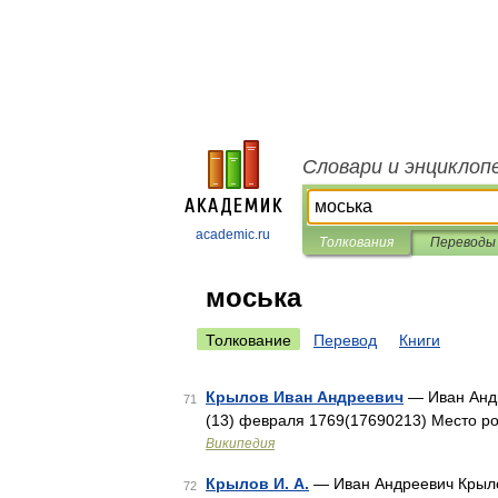
Словари и энциклоп
academic.ru
Толкования
Переводы
моська
Толкование
Перевод
Книги
Крылов Иван Андреевич
— Иван Андр
71
(13) февраля 1769(17690213) Место р
Википедия
Крылов И. А.
— Иван Андреевич Крыло
72