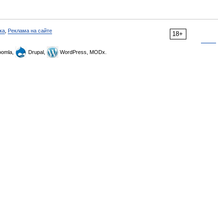
ка
,
Реклама на сайте
18+
omla,
Drupal,
WordPress, MODx.