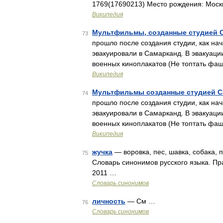
1769(17690213) Место рождения: Моск
Википедия
Мультфильмы, созданные студией 
73
прошло после создания студии, как н
эвакуировали в Самарканд. В эвакуац
военных киноплакатов (Не топтать фа
Википедия
Мультфильмы созданные студией С
74
прошло после создания студии, как н
эвакуировали в Самарканд. В эвакуац
военных киноплакатов (Не топтать фа
Википедия
жучка
— воровка, пес, шавка, собака, 
75
Словарь синонимов русского языка. Пра
2011 …
Словарь синонимов
личность
— См …
76
Словарь синонимов