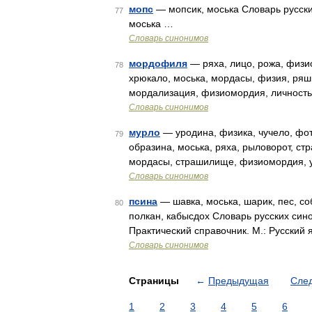
мопс
— мопсик, моська Словарь русских
77
моська …
Словарь синонимов
мордофиля
— ряха, лицо, рожа, физи
78
хрюкало, моська, мордасы, физия, ряш
мордализация, физиомордия, личность
Словарь синонимов
мурло
— уродина, физика, чучело, фот
79
образина, моська, ряха, рыловорот, ст
мордасы, страшилище, физиомордия, у
Словарь синонимов
псина
— шавка, моська, шарик, пес, соб
80
полкан, кабысдох Словарь русских син
Практический справочник. М.: Русский 
Словарь синонимов
Страницы
←
Предыдущая
Сле
1
2
3
4
5
6