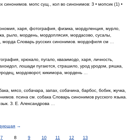
 синонимов. мопс сущ., кол во синонимов: 3 • мопсик (1) •
ономия, харя, фотография, физика, мордуленция, мурло,
ка, рыло, мордень, мордоплясия, мордасово, сусалы,
, морда Словарь русских синонимов. мордофиля см …
ография, хрюкало, пугало, квазимодо, харя, личность,
рахоидол, лошади пугаются, страшило, урод уродом, ряшка,
родец, мордоворот, кикимора, мордень …
ака, мясо, собачара, запах, собачина, барбос, бобик, жучка,
онимов. псина см. собака Словарь синонимов русского языка.
язык. З. Е. Александрова …
дующая
→
7
8
9
10
11
12
13